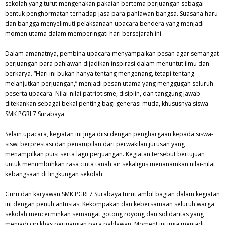
sekolah yang turut mengenakan pakaian bertema perjuangan sebagai
bentuk penghormatan terhadap jasa para pahlawan bangsa. Suasana haru
dan bangga menyelimuti pelaksanaan upacara bendera yang menjadi
momen utama dalam memperingati hari bersejarah ini.
Dalam amanatnya, pembina upacara menyampaikan pesan agar semangat
perjuangan para pahlawan dijadikan inspirasi dalam menuntut ilmu dan
berkarya. “Hari ini bukan hanya tentang mengenang, tetapi tentang
melanjutkan perjuangan,” menjadi pesan utama yang menggugah seluruh
peserta upacara. Nilai-nilai patriotisme, disiplin, dan tanggung jawab
ditekankan sebagai bekal penting bagi generasi muda, khususnya siswa
SMK PGRI 7 Surabaya.
Selain upacara, kegiatan ini juga diisi dengan penghargaan kepada siswa-
siswi berprestasi dan penampilan dari perwakilan jurusan yang
menampilkan puisi serta lagu perjuangan. Kegiatan tersebut bertujuan
untuk menumbuhkan rasa cinta tanah air sekaligus menanamkan nilai-nilai
kebangsaan di lingkungan sekolah.
Guru dan karyawan SMK PGRI 7 Surabaya turut ambil bagian dalam kegiatan
ini dengan penuh antusias. Kekompakan dan kebersamaan seluruh warga
sekolah mencerminkan semangat gotong royong dan solidaritas yang
menjadi ciri khas perjuangan para pahlawan. Moment ini juga menjadi