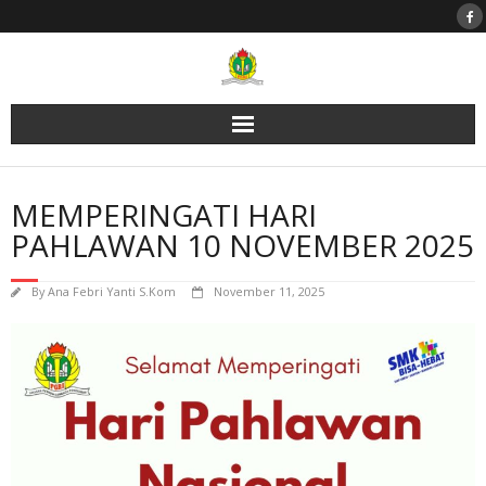
Skip
to
content
MEMPERINGATI HARI
PAHLAWAN 10 NOVEMBER 2025
By
Ana Febri Yanti S.Kom
November 11, 2025